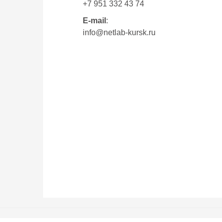
+7 951 332 43 74
E-mail
:
info@netlab-kursk.ru